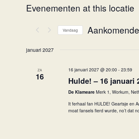
Evenementen at this locatie
Aankomend
Vandaag
Selecteer
een
januari 2027
datum.
16 januari 2027 @ 20:00
-
23:59
ZA
16
Hulde! – 16 januari 
De Klameare
Merk 1, Workum, Net
It ferhaal fan HULDE! Geartsje en Ar
moat fansels fierd wurde, no’t dat no