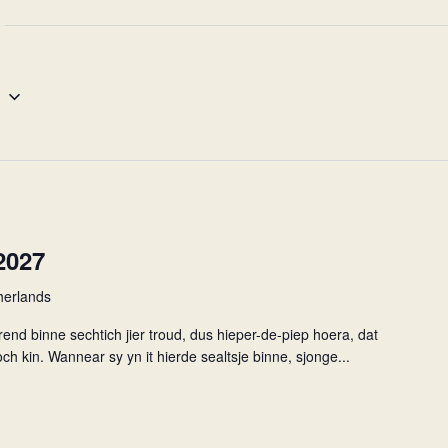
e
2027
herlands
end binne sechtich jier troud, dus hieper-de-piep hoera, dat
ch kin. Wannear sy yn it hierde sealtsje binne, sjonge...