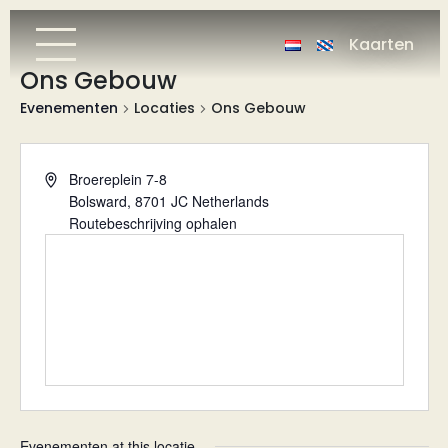
Kaarten
Ons Gebouw
Evenementen
Locaties
Ons Gebouw
Adres
Broereplein 7-8
Bolsward
,
8701 JC
Netherlands
Routebeschrijving ophalen
Evenementen at this locatie