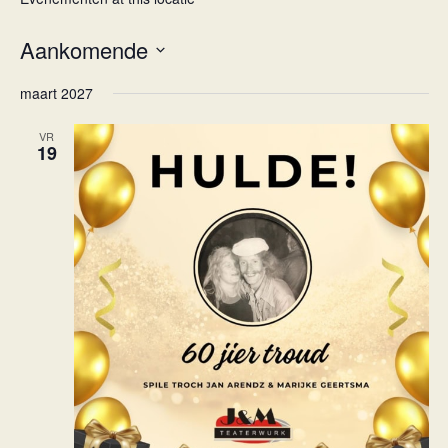
Aankomende
Selecteer
maart 2027
een
datum.
VR
19