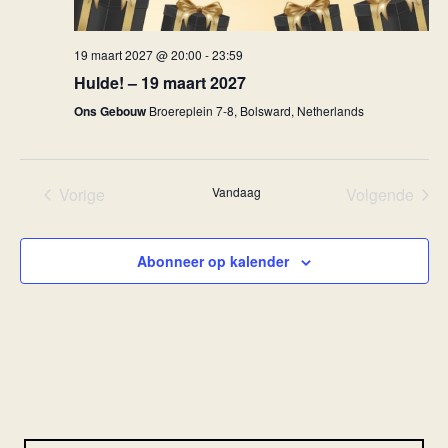
19 maart 2027 @ 20:00
-
23:59
Hulde! – 19 maart 2027
Ons Gebouw
Broereplein 7-8, Bolsward, Netherlands
Vorige
Vandaag
Volgende
Evenementen
Eveneme
Abonneer op kalender