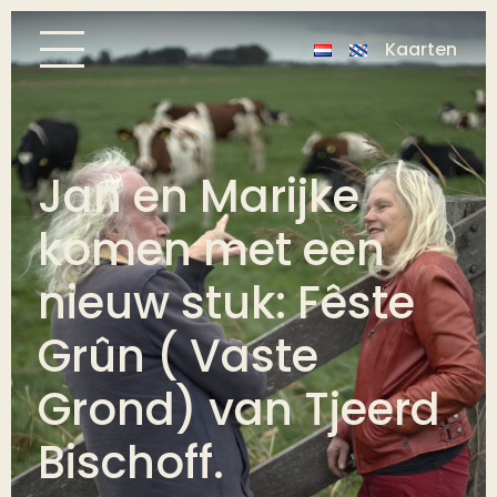
Kaarten
Jan en Marijke
komen met een
nieuw stuk: Fêste
Grûn ( Vaste
Grond) van Tjeerd
Bischoff.