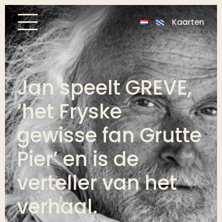
Kaarten
Jan speelt GREVE,
‘het Fryske
gewisse fan Grutte
Pier’ en is de
verteller van het
verhaal.