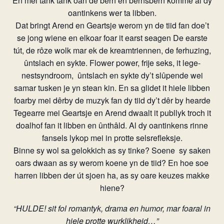
En mei tank tank oan de bern en bernsbern komme al dy
oantinkens wer ta libben.
Dat bringt Arend en Geartsje werom yn de tiid fan doe’t
se jong wiene en elkoar foar it earst seagen De earste
tút, de rôze wolk mar ek de kreamtriennen, de ferhuzing,
ûntslach en sykte. Flower power, frije seks, it lege-
nestsyndroom,
ûntslach en sykte dy’t slûpende wei
samar tusken je yn stean kin. En sa glidet it hiele libben
foarby mei dêrby de muzyk fan dy tiid dy’t dêr by hearde
Tegearre mei Geartsje en Arend dwaalt it publlyk troch it
doalhof fan it libben en ûnthâld. Al dy oantinkens rinne
fansels lykop mei in protte selsrefleksje.
Binne sy wol sa gelokkich as sy tinke? Soene
sy saken
oars dwaan as sy werom koene yn de tiid? En hoe soe
harren libben der út sjoen ha, as sy oare keuzes makke
hiene?
“HULDE! sit fol romantyk, drama en humor, mar foaral in
hiele protte wurklikheid…”