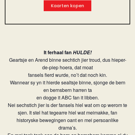
Kaarten kopen
It ferhaal fan
HULDE!
Geartsje en Arend binne sechtich jier troud, dus hieper-
de-piep hoera, dat moat
fansels fierd wurde, no’t dat noch kin.
Wannear sy yn it hierde sealtsje binne, sjonge de bern
en bernsbern harren ta
en dogge it ABC fan it libben.
Nei sechstich jier is der fansels hiel wat om op werom te
sjen. It stel hat tegearre hiel wat meimakke, fan
historyske bewegingen oant en mei persoanlike
drama’s.