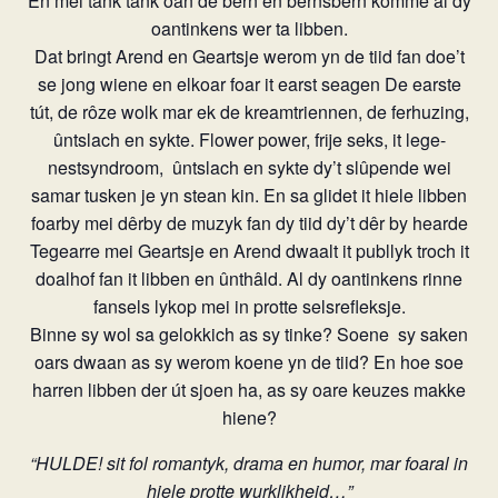
En mei tank tank oan de bern en bernsbern komme al dy
oantinkens wer ta libben.
Dat bringt Arend en Geartsje werom yn de tiid fan doe’t
se jong wiene en elkoar foar it earst seagen De earste
tút, de rôze wolk mar ek de kreamtriennen, de ferhuzing,
ûntslach en sykte. Flower power, frije seks, it lege-
nestsyndroom,
ûntslach en sykte dy’t slûpende wei
samar tusken je yn stean kin. En sa glidet it hiele libben
foarby mei dêrby de muzyk fan dy tiid dy’t dêr by hearde
Tegearre mei Geartsje en Arend dwaalt it publlyk troch it
doalhof fan it libben en ûnthâld. Al dy oantinkens rinne
fansels lykop mei in protte selsrefleksje.
Binne sy wol sa gelokkich as sy tinke? Soene
sy saken
oars dwaan as sy werom koene yn de tiid? En hoe soe
harren libben der út sjoen ha, as sy oare keuzes makke
hiene?
“HULDE! sit fol romantyk, drama en humor, mar foaral in
hiele protte wurklikheid…”