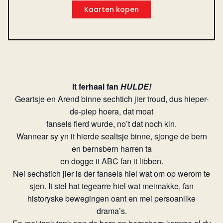
Kaarten kopen
It ferhaal fan
HULDE!
Geartsje en Arend binne sechtich jier troud, dus hieper-
de-piep hoera, dat moat
fansels fierd wurde, no’t dat noch kin.
Wannear sy yn it hierde sealtsje binne, sjonge de bern
en bernsbern harren ta
en dogge it ABC fan it libben.
Nei sechstich jier is der fansels hiel wat om op werom te
sjen. It stel hat tegearre hiel wat meimakke, fan
historyske bewegingen oant en mei persoanlike
drama’s.