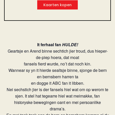
Kaarten kopen
It ferhaal fan
HULDE!
Geartsje en Arend binne sechtich jier troud, dus hieper-
de-piep hoera, dat moat
fansels fierd wurde, no’t dat noch kin.
Wannear sy yn it hierde sealtsje binne, sjonge de bern
en bernsbern harren ta
en dogge it ABC fan it libben.
Nei sechstich jier is der fansels hiel wat om op werom te
sjen. It stel hat tegearre hiel wat meimakke, fan
historyske bewegingen oant en mei persoanlike
drama’s.