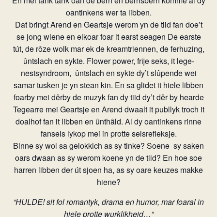
En mei tank tank oan de bern en bernsbern komme al dy
oantinkens wer ta libben.
Dat bringt Arend en Geartsje werom yn de tiid fan doe’t
se jong wiene en elkoar foar it earst seagen De earste
tút, de rôze wolk mar ek de kreamtriennen, de ferhuzing,
ûntslach en sykte. Flower power, frije seks, it lege-
nestsyndroom,
ûntslach en sykte dy’t slûpende wei
samar tusken je yn stean kin. En sa glidet it hiele libben
foarby mei dêrby de muzyk fan dy tiid dy’t dêr by hearde
Tegearre mei Geartsje en Arend dwaalt it publlyk troch it
doalhof fan it libben en ûnthâld. Al dy oantinkens rinne
fansels lykop mei in protte selsrefleksje.
Binne sy wol sa gelokkich as sy tinke? Soene
sy saken
oars dwaan as sy werom koene yn de tiid? En hoe soe
harren libben der út sjoen ha, as sy oare keuzes makke
hiene?
“HULDE! sit fol romantyk, drama en humor, mar foaral in
hiele protte wurklikheid…”