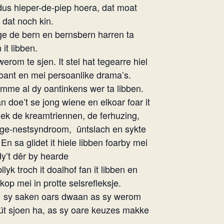
 dus hieper-de-piep hoera, dat moat
 dat noch kin.
nge de bern en bernsbern harren ta
it libben.
erom te sjen. It stel hat tegearre hiel
oant en mei persoanlike drama’s.
mme al dy oantinkens wer ta libben.
n doe’t se jong wiene en elkoar foar it
 ek de kreamtriennen, de ferhuzing,
 lege-nestsyndroom,
ûntslach en sykte
En sa glidet it hiele libben foarby mei
dy’t dêr by hearde
yk troch it doalhof fan it libben en
kop mei in protte selsrefleksje.
sy saken oars dwaan as sy werom
 út sjoen ha, as sy oare keuzes makke