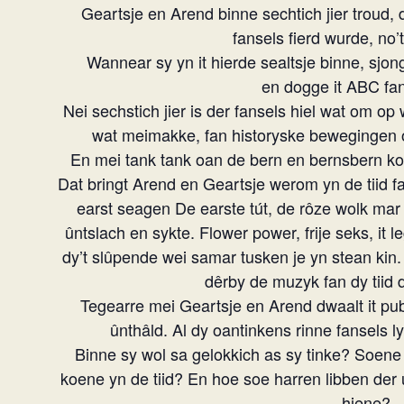
Geartsje en Arend binne sechtich jier troud,
fansels fierd wurde, no’t
Wannear sy yn it hierde sealtsje binne, sjo
en dogge it ABC fan 
Nei sechstich jier is der fansels hiel wat om op w
wat meimakke, fan historyske bewegingen 
En mei tank tank oan de bern en bernsbern ko
Dat bringt Arend en Geartsje werom yn de tiid fa
earst seagen De earste tút, de rôze wolk mar
ûntslach en sykte. Flower power, frije seks, it
dy’t slûpende wei samar tusken je yn stean kin. 
dêrby de muzyk fan dy tiid 
Tegearre mei Geartsje en Arend dwaalt it publl
ûnthâld. Al dy oantinkens rinne fansels ly
Binne sy wol sa gelokkich as sy tinke? Soene
koene yn de tiid? En hoe soe harren libben der
hiene?