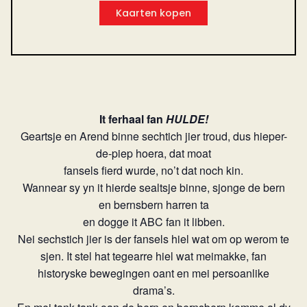
Kaarten kopen
It ferhaal fan
HULDE!
Geartsje en Arend binne sechtich jier troud, dus hieper-
de-piep hoera, dat moat
fansels fierd wurde, no’t dat noch kin.
Wannear sy yn it hierde sealtsje binne, sjonge de bern
en bernsbern harren ta
en dogge it ABC fan it libben.
Nei sechstich jier is der fansels hiel wat om op werom te
sjen. It stel hat tegearre hiel wat meimakke, fan
historyske bewegingen oant en mei persoanlike
drama’s.