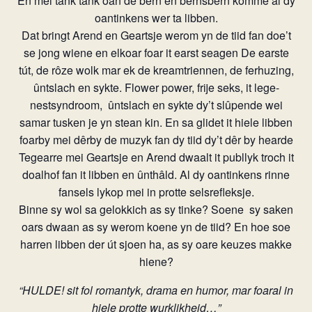
En mei tank tank oan de bern en bernsbern komme al dy
oantinkens wer ta libben.
Dat bringt Arend en Geartsje werom yn de tiid fan doe’t
se jong wiene en elkoar foar it earst seagen De earste
tút, de rôze wolk mar ek de kreamtriennen, de ferhuzing,
ûntslach en sykte. Flower power, frije seks, it lege-
nestsyndroom,
ûntslach en sykte dy’t slûpende wei
samar tusken je yn stean kin. En sa glidet it hiele libben
foarby mei dêrby de muzyk fan dy tiid dy’t dêr by hearde
Tegearre mei Geartsje en Arend dwaalt it publlyk troch it
doalhof fan it libben en ûnthâld. Al dy oantinkens rinne
fansels lykop mei in protte selsrefleksje.
Binne sy wol sa gelokkich as sy tinke? Soene
sy saken
oars dwaan as sy werom koene yn de tiid? En hoe soe
harren libben der út sjoen ha, as sy oare keuzes makke
hiene?
“HULDE! sit fol romantyk, drama en humor, mar foaral in
hiele protte wurklikheid…”