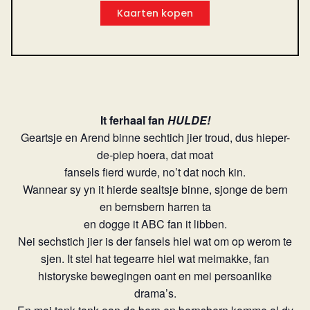
Kaarten kopen
It ferhaal fan
HULDE!
Geartsje en Arend binne sechtich jier troud, dus hieper-
de-piep hoera, dat moat
fansels fierd wurde, no’t dat noch kin.
Wannear sy yn it hierde sealtsje binne, sjonge de bern
en bernsbern harren ta
en dogge it ABC fan it libben.
Nei sechstich jier is der fansels hiel wat om op werom te
sjen. It stel hat tegearre hiel wat meimakke, fan
historyske bewegingen oant en mei persoanlike
drama’s.