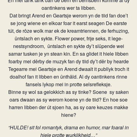
En mei tank tank oan de bern en bernsbern komme al dy
oantinkens wer ta libben.
Dat bringt Arend en Geartsje werom yn de tiid fan doe’t
se jong wiene en elkoar foar it earst seagen De earste
tút, de rôze wolk mar ek de kreamtriennen, de ferhuzing,
ûntslach en sykte. Flower power, frije seks, it lege-
nestsyndroom,
ûntslach en sykte dy’t slûpende wei
samar tusken je yn stean kin. En sa glidet it hiele libben
foarby mei dêrby de muzyk fan dy tiid dy’t dêr by hearde
Tegearre mei Geartsje en Arend dwaalt it publlyk troch it
doalhof fan it libben en ûnthâld. Al dy oantinkens rinne
fansels lykop mei in protte selsrefleksje.
Binne sy wol sa gelokkich as sy tinke? Soene
sy saken
oars dwaan as sy werom koene yn de tiid? En hoe soe
harren libben der út sjoen ha, as sy oare keuzes makke
hiene?
“HULDE! sit fol romantyk, drama en humor, mar foaral in
hiele protte wurklikheid…”