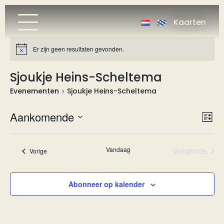
Kaarten
Er zijn geen resultaten gevonden.
Bericht
Sjoukje Heins-Scheltema
Evenementen
Sjoukje Heins-Scheltema
Wee
Ev
Aankomende
Lijst
we
nav
Selecteer
nav
een
Vandaag
Volgende
Evenementen
Vorige
datum.
Eveneme
Abonneer op kalender