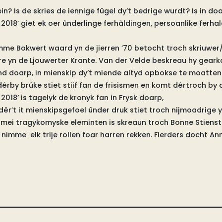
in? Is de skries de iennige fûgel dy’t bedrige wurdt? Is in d
2018’ giet ek oer ûnderlinge ferhâldingen, persoanlike ferhal
mme Bokwert waard yn de jierren ’70 betocht troch skriuwer/ 
re yn de Ljouwerter Krante. Van der Velde beskreau hy geark
 doarp, in mienskip dy’t miende altyd opbokse te moatten ts
rby brûke stiet stiif fan de frisismen en komt dêrtroch by d
018’ is tagelyk de kronyk fan in Frysk doarp,
en dêr’t it mienskipsgefoel ûnder druk stiet troch nijmoadrige 
g mei tragykomyske eleminten is skreaun troch Bonne Stienst
nimme elk trije rollen foar harren rekken. Fierders docht A