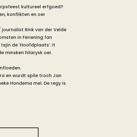
oarpsfeest kultureel erfgoed?
en, konflikten en oer
journalist Rink van der Velde
omsten in Feriening fan
jin de ‘Hoofdplaats’. It
e minsken hilarysk oer.
ynfloeden.
ra en wurdt spile troch Jan
nneke Hondema mei. De regy is