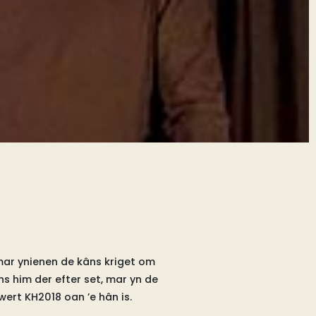
amar ynienen de kâns kriget om
ns him der efter set, mar yn de
wert KH2018 oan ’e hân is.