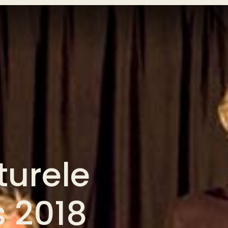
turele
 2018