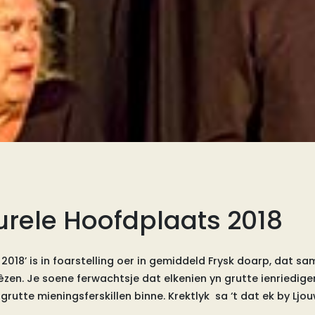
urele Hoofdplaats 2018
2018’ is in foarstelling oer in gemiddeld Frysk doarp, dat s
êzen. Je soene ferwachtsje dat elkenien yn grutte ienriedige
grutte mieningsferskillen binne. Krektlyk sa ‘t dat ek by Ljou