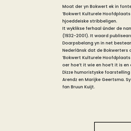
Moat der yn Bokwert ek in fonte
‘Bokwert Kulturele Hoofdplaats 
hjoeddeiske stribbeligen.
It wyklikse ferhaal ûnder de na
(1932-2001). It waard publisear
Doarpsbelang yn in net besteand
Nederlânsk dat de Bokwerters dê
‘Bokwert Kulturele Hoofdplaats 2
oer hoe’t it wie en hoe‘t it is 
Dizze humoristyske foarstellin
Arendz en Marijke Geertsma. Sy 
fan Bruun Kuijt.