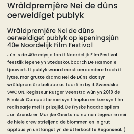
Wrâldpremjêre Nei de dûns
oerweldiget publyk
Wrâldpremjêre Nei de dûns
oerweldiget publyk op iepeningsjûn
40e Noordelijk Film Festival
Jûn is de 40e edysje fan it Noordelijk Film Festival
feestlik iepene yn Stedsskouboarch De Harmonie
Ljouwert. It publyk waard earst oerdondere troch it
lytse, mar grutte drama Nei de Dûns dat syn
wrâldpremjêre belibbe as foarfilm by it Sweedske
SWOON. Regisseur Rutger Veenstra wûn yn 2018 de
Filmkick Competitie mei syn filmplan en koe syn film
realisearje mei it prizejild. De Fryske haadrolspilers
Jan Arendz en Marijke Geertsma namen tegearre mei
de hiele crew strieljend de blommen en in grut
applaus yn ûntfangst yn de útferkochte Aegonseal. (