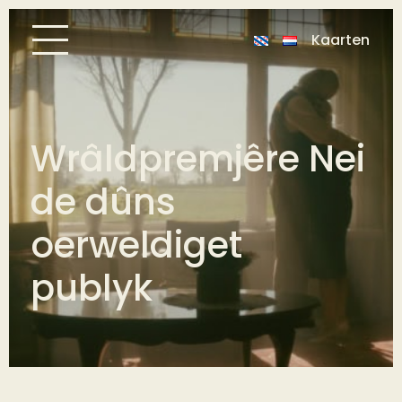
Kaarten
Wrâldpremjêre Nei
de dûns
oerweldiget
publyk