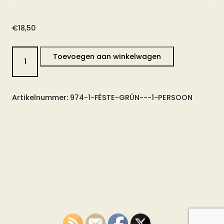
€
18,50
Fêste
Toevoegen aan winkelwagen
Grûn
-
1
Artikelnummer:
974-1-FÊSTE-GRÛN---1-PERSOON
Persoon
aantal