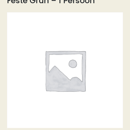
Fêste Grûn – 1 Persoon