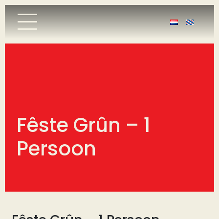
Fêste Grûn – 1
Persoon