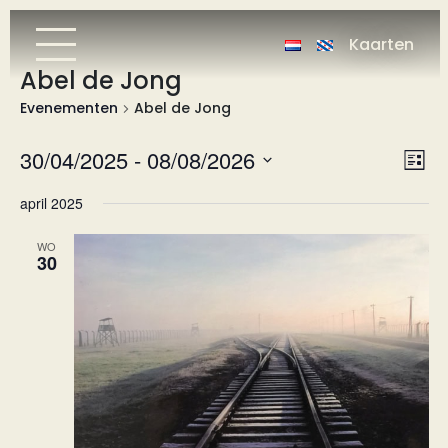
Kaarten
Abel de Jong
Evenementen
Abel de Jong
Wee
Ev
30/04/2025
 - 
08/08/2026
Lijst
we
nav
Selecteer
april 2025
nav
een
datum.
WO
30