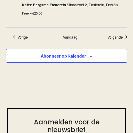
Kafee Bergsma Easterein
Sibadawei 2, Easterein, Fryslân
Free – €25,00
Evenementen
Evene
Vorige
Vandaag
Volgende
Abonneer op kalender
Aanmelden voor de
nieuwsbrief