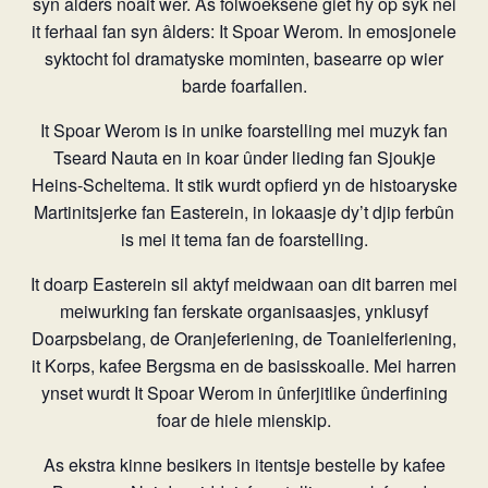
syn âlders noait wer. As folwoeksene giet hy op syk nei
it ferhaal fan syn âlders: It Spoar Werom. In emosjonele
syktocht fol dramatyske mominten, basearre op wier
barde foarfallen.
It Spoar Werom is in unike foarstelling mei muzyk fan
Tseard Nauta en in koar ûnder lieding fan Sjoukje
Heins-Scheltema. It stik wurdt opfierd yn de histoaryske
Martinitsjerke fan Easterein, in lokaasje dy’t djip ferbûn
is mei it tema fan de foarstelling.
It doarp Easterein sil aktyf meidwaan oan dit barren mei
meiwurking fan ferskate organisaasjes, ynklusyf
Doarpsbelang, de Oranjeferiening, de Toanielferiening,
it Korps, kafee Bergsma en de basisskoalle. Mei harren
ynset wurdt It Spoar Werom in ûnferjitlike ûnderfining
foar de hiele mienskip.
As ekstra kinne besikers in itentsje bestelle by kafee