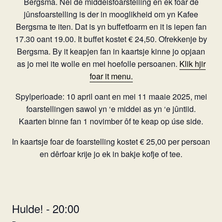
Bergsma. Nei de middeisfoarstelling en ek foar de
jûnsfoarstelling is der in mooglikheid om yn Kafee
Bergsma te iten. Dat is yn buffetfoarm en it is iepen fan
17.30 oant 19.00. It buffet kostet € 24,50. Ofrekkenje by
Bergsma. By it keapjen fan in kaartsje kinne jo opjaan
as jo mei ite wolle en mei hoefolle persoanen.
Klik hjir
foar it menu.
Spylperioade: 10 april oant en mei 11 maaie 2025, mei
foarstellingen sawol yn ‘e middei as yn ‘e jûntiid.
Kaarten binne fan 1 novimber ôf te keap op úse side.
In kaartsje foar de foarstelling kostet € 25,00 per persoan
en dêrfoar krije jo ek in bakje kofje of tee.
Hulde! - 20:00