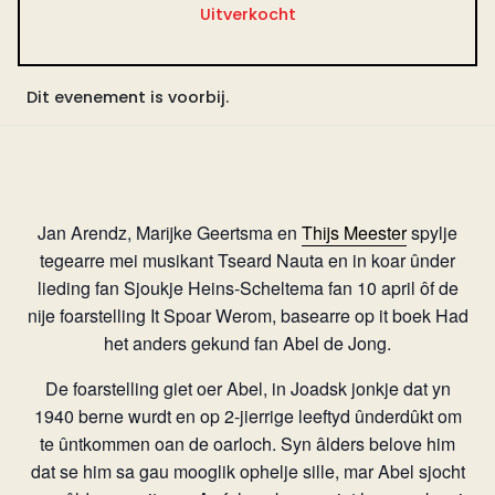
Uitverkocht
Dit evenement is voorbij.
Jan Arendz, Marijke Geertsma en
Thijs Meester
spylje
tegearre mei musikant Tseard Nauta en in koar ûnder
lieding fan Sjoukje Heins-Scheltema fan 10 april ôf de
nije foarstelling It Spoar Werom, basearre op it boek Had
het anders gekund fan Abel de Jong.
De foarstelling giet oer Abel, in Joadsk jonkje dat yn
1940 berne wurdt en op 2-jierrige leeftyd ûnderdûkt om
te ûntkommen oan de oarloch. Syn âlders belove him
dat se him sa gau mooglik ophelje sille, mar Abel sjocht