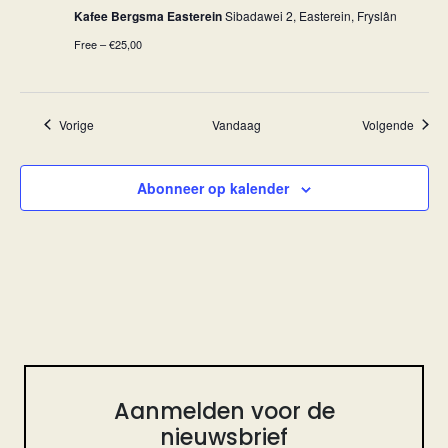
Kafee Bergsma Easterein
Sibadawei 2, Easterein, Fryslân
Free – €25,00
Evenementen
Evene
Vorige
Vandaag
Volgende
Abonneer op kalender
Aanmelden voor de
nieuwsbrief