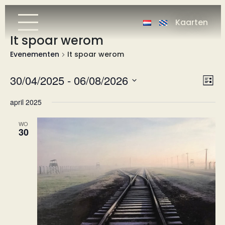
Kaarten
It spoar werom
Evenementen
It spoar werom
Wee
Ev
30/04/2025
 - 
06/08/2026
Lijst
we
nav
Selecteer
april 2025
nav
een
datum.
WO
30