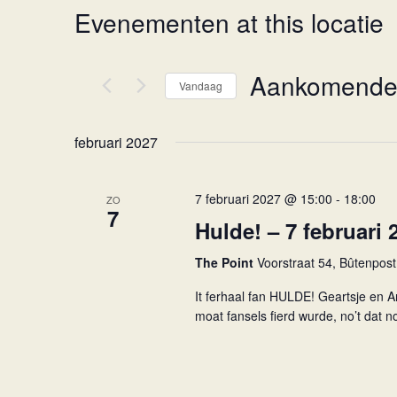
Evenementen at this locatie
Aankomend
Vandaag
Selecteer
een
februari 2027
datum.
7 februari 2027 @ 15:00
-
18:00
ZO
7
Hulde! – 7 februari 
The Point
Voorstraat 54, Bûtenpost
It ferhaal fan HULDE! Geartsje en Ar
moat fansels fierd wurde, no’t dat no