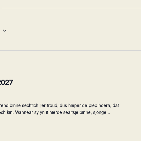
e
2027
end binne sechtich jier troud, dus hieper-de-piep hoera, dat
ch kin. Wannear sy yn it hierde sealtsje binne, sjonge...