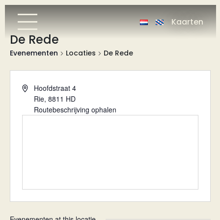
Kaarten
De Rede
Evenementen
Locaties
De Rede
Adres
Hoofdstraat 4
Rie
,
8811 HD
Routebeschrijving ophalen
Evenementen at this locatie