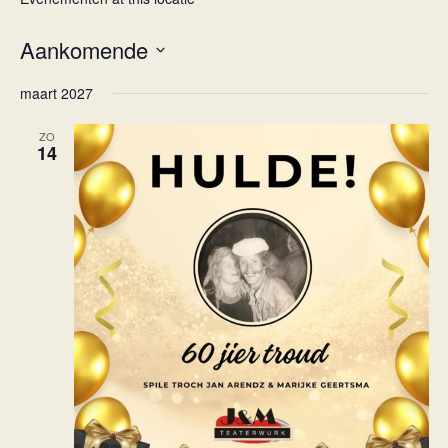
Aankomende
Selecteer
maart 2027
een
datum.
ZO
14