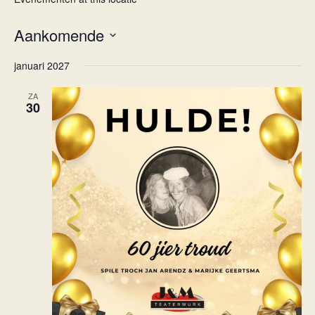
Aankomende
Selecteer
januari 2027
een
datum.
ZA
30