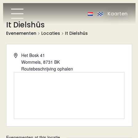
Kaarten
It Dielshûs
Evenementen
Locaties
It Dielshûs
Adres
Het Bosk 41
Wommels
,
8731 BK
Routebeschrijving ophalen
Evenementen at this locatie