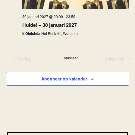
30 januari 2027 @ 20:00
-
23:59
Hulde! – 30 januari 2027
It Dielshûs
Het Bosk 41, Wommels
Vorige
Vandaag
Volgende
Evenementen
Eveneme
Abonneer op kalender