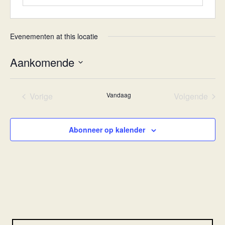
Evenementen at this locatie
Aankomende
Selecteer
een
Vorige
Vandaag
Volgende
datum.
Evenementen
Eveneme
Abonneer op kalender