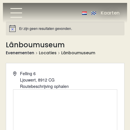
Kaarten
Er zijn geen resultaten gevonden.
Bericht
Lânboumuseum
Evenementen
Locaties
Lânboumuseum
Adres
Felling 6
Ljouwert
,
8912 CG
Routebeschrijving ophalen