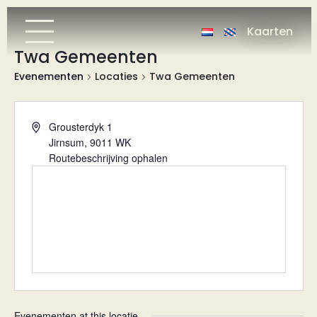
Kaarten
Twa Gemeenten
Evenementen
Locaties
Twa Gemeenten
Adres
Grousterdyk 1
Jirnsum
,
9011 WK
Routebeschrijving ophalen
Evenementen at this locatie