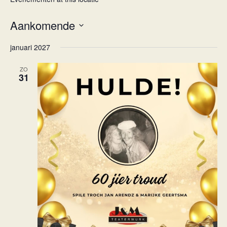
Aankomende
Selecteer
januari 2027
een
datum.
ZO
31