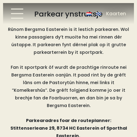
Parkear ynstruksje
Kaarten
Rûnom Bergsma Easterein
is
it lestich parkearen. Wol
kinne passagiers dy’t muoite ha mei rinnen dêr
ústappe. It parkearen fynt dêrnei plak op it grutte
parkearterrein by it sportpark.
Fan it sportpark ôf wurdt de prachtige rinroute nei
Bergsma Easterein oanjûn. It paad rint by de grêft
lâns om de Pastorytún hinne, mei links it
“Komelkershûs”. De grêft folgjend komme jo oer it
brechje fan de Foarbuorren, en dan bin je sa by
Bergsma Easterein.
Parkearadres foar de routeplanner:
Stittenserleane 29, 8734 HC Easterein of Sporthal
Easterein.