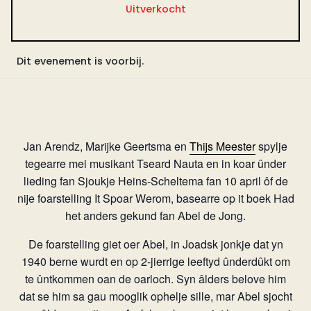
Uitverkocht
Dit evenement is voorbij.
Jan Arendz, Marijke Geertsma en
Thijs Meester
spylje
tegearre mei musikant Tseard Nauta en in koar ûnder
lieding fan Sjoukje Heins-Scheltema fan 10 april ôf de
nije foarstelling It Spoar Werom, basearre op it boek Had
het anders gekund fan Abel de Jong.
De foarstelling giet oer Abel, in Joadsk jonkje dat yn
1940 berne wurdt en op 2-jierrige leeftyd ûnderdûkt om
te ûntkommen oan de oarloch. Syn âlders belove him
dat se him sa gau mooglik ophelje sille, mar Abel sjocht