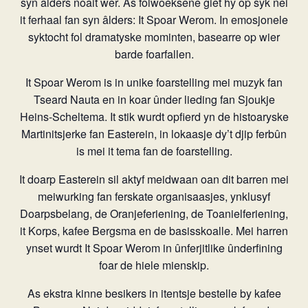
syn âlders noait wer. As folwoeksene giet hy op syk nei
it ferhaal fan syn âlders: It Spoar Werom. In emosjonele
syktocht fol dramatyske mominten, basearre op wier
barde foarfallen.
It Spoar Werom is in unike foarstelling mei muzyk fan
Tseard Nauta en in koar ûnder lieding fan Sjoukje
Heins-Scheltema. It stik wurdt opfierd yn de histoaryske
Martinitsjerke fan Easterein, in lokaasje dy’t djip ferbûn
is mei it tema fan de foarstelling.
It doarp Easterein sil aktyf meidwaan oan dit barren mei
meiwurking fan ferskate organisaasjes, ynklusyf
Doarpsbelang, de Oranjeferiening, de Toanielferiening,
it Korps, kafee Bergsma en de basisskoalle. Mei harren
ynset wurdt It Spoar Werom in ûnferjitlike ûnderfining
foar de hiele mienskip.
As ekstra kinne besikers in itentsje bestelle by kafee