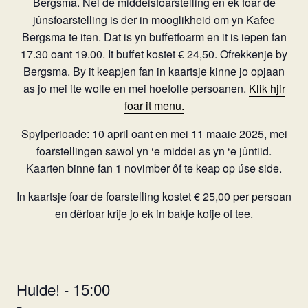
Bergsma. Nei de middeisfoarstelling en ek foar de
jûnsfoarstelling is der in mooglikheid om yn Kafee
Bergsma te iten. Dat is yn buffetfoarm en it is iepen fan
17.30 oant 19.00. It buffet kostet € 24,50. Ofrekkenje by
Bergsma. By it keapjen fan in kaartsje kinne jo opjaan
as jo mei ite wolle en mei hoefolle persoanen.
Klik hjir
foar it menu.
Spylperioade: 10 april oant en mei 11 maaie 2025, mei
foarstellingen sawol yn ‘e middei as yn ‘e jûntiid.
Kaarten binne fan 1 novimber ôf te keap op úse side.
In kaartsje foar de foarstelling kostet € 25,00 per persoan
en dêrfoar krije jo ek in bakje kofje of tee.
Hulde! - 15:00