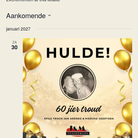
Aankomende
Selecteer
januari 2027
een
datum.
ZA
30