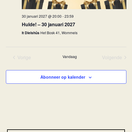
30 januari 2027 @ 20:00
-
23:59
Hulde! – 30 januari 2027
It Dielshûs
Het Bosk 41, Wommels
Vorige
Vandaag
Volgende
Evenementen
Eveneme
Abonneer op kalender