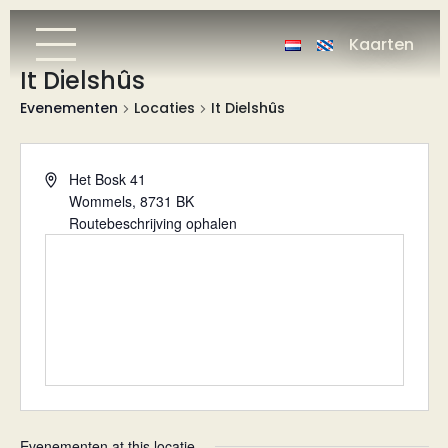
Kaarten
It Dielshûs
Evenementen
Locaties
It Dielshûs
Adres
Het Bosk 41
Wommels
,
8731 BK
Routebeschrijving ophalen
Evenementen at this locatie